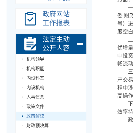
政府网站
委 财
工作报表
号）
度空
法定主动
公开内容
优增
中投
机构领导
畅流
机构职能
内设科室
产交
程中
内设机构
高操
人事信息
政策文件
效率
政策解读
财政预决算