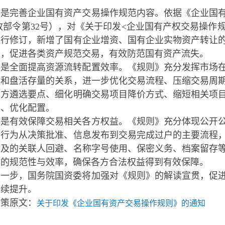
一是完善企业国有资产交易操作规范内容。依据《企业国
政部令第32号），对《关于印发<企业国有产权交易操作规则
进行修订，新增了国有企业增资、国有企业实物资产转让
白，促进各类资产规范交易，有效防范国有资产流失。
二是全面提高资源流转配置效率。《规则》充分发挥市场
量和盘活存量的关系，进一步优化交易流程、压缩交易周
资方遴选要点、细化明确交易项目降价方式、缩短相关项
动、优化配置。
三是有效保障交易相关各方权益。《规则》充分体现公开
易行为从决策批准、信息发布到交易完成过户的主要流程
涉及的关联人回避、名称字号使用、保密义务、档案留存
作的规范性与效率，确保各方合法权益得到有效保障。
下一步，国务院国资委将加强对《规则》的解读宣贯，促
持续提升。
政策原文：
关于印发《企业国有资产交易操作规则》的通知