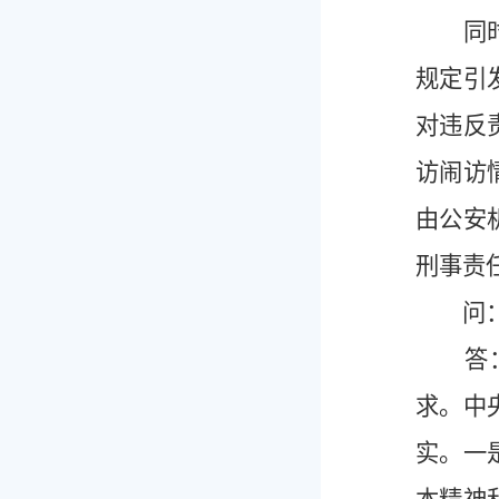
同时，
规定引
对违反
访闹访
由公安
刑事责
问：如
答：党
求。中
实。一