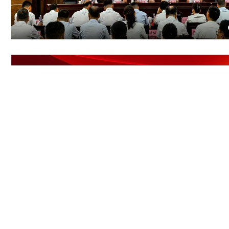
市国资委召开庆祝中国共产党成立105周年暨国企大舞台“夏季比进度”大会
开局谋新篇！巴彦淖尔国资国企2026这样干
市国资委召开市直管国有企业人力资源总监述职会
跑好“十五五”第一棒 实现首季“开门红” 市国资委召开高质量发展动员部署会
市国资委召开市属国有企业党组织书记抓基层党建述职评议暨国企大舞台“评业绩”会议
最新公开信息
政策文件
政
内蒙古自治区国资委关于印发《内蒙古自治区国资